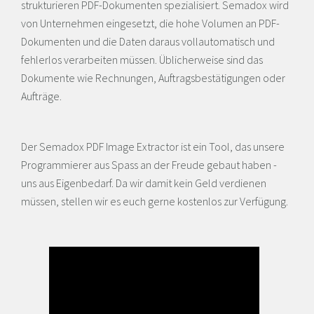
strukturieren PDF-Dokumenten spezialisiert. Semadox wird
von Unternehmen eingesetzt, die hohe Volumen an PDF-
Dokumenten und die Daten daraus vollautomatisch und
fehlerlos verarbeiten müssen. Üblicherweise sind das
Dokumente wie Rechnungen, Auftragsbestätigungen oder
Aufträge.
Der Semadox PDF Image Extractor ist ein Tool, das unsere
Programmierer aus Spass an der Freude gebaut haben -
uns aus Eigenbedarf. Da wir damit kein Geld verdienen
müssen, stellen wir es euch gerne kostenlos zur Verfügung.